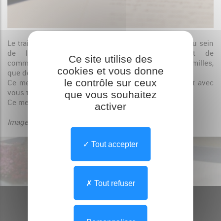
Le trait d'union, mensuel qui vous informe de la vie au sein
de la résidence, est un élément important de
Ce site utilise des
communication, tant vis-à-vis des résidents et leurs familles,
cookies et vous donne
que des personnels et partenaires institutionnels.
le contrôle sur ceux
Ce mensuel se doit d'être garant d'un lien permanent avec
vous tous.
que vous souhaitez
Ce mensuel est également déposé sur Familéo.
activer
Image : ©dh_creative -
www.pixabay.com
Tout accepter
Tout refuser